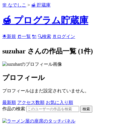
🌸 なでしこ
>
🍯 貯蔵庫
🍯 プログラム貯蔵庫
🌟新規
📒一覧
🔌
🔍検索
🚪ログイン
suzuhar さんの作品一覧 (1件)
プロフィール
プロフィールはまだ設定されていません。
最新順
アクセス数順
お気に入り順
作品の検索
検索