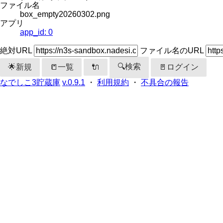
ファイル名
box_empty20260302.png
アプリ
app_id: 0
絶対URL
ファイル名のURL
🔍検索
🌟新規
📒一覧
🚪ログイン
🔌
なでしこ3貯蔵庫
v.0.9.1
・
利用規約
・
不具合の報告