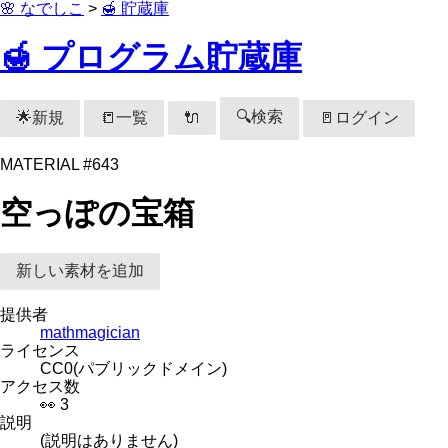
🌸 なでしこ
>
🍯 貯蔵庫
🍯 プログラム貯蔵庫
🔍検索
🌟新規
📒一覧
🚪ログイン
🔌
MATERIAL #643
空っぽの宝箱
新しい素材を追加
提供者
mathmagician
ライセンス
CC0(パブリックドメイン)
アクセス数
👀 3
説明
(説明はありません)