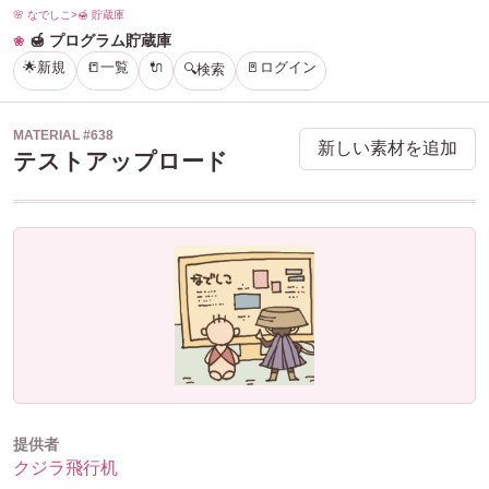
🌸 なでしこ
>
🍯 貯蔵庫
🍯 プログラム貯蔵庫
🌟新規
📒一覧
🔌
🚪ログイン
🔍検索
MATERIAL #638
新しい素材を追加
テストアップロード
提供者
クジラ飛行机