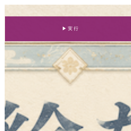
▶ 実行
クリア
▶ 実 行
ch3/nukeru.nako3
by クジラ飛行机