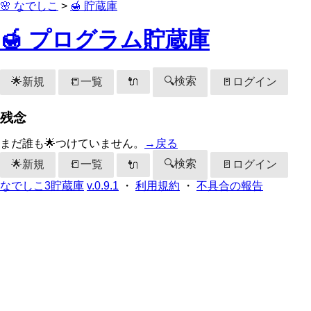
🌸 なでしこ
>
🍯 貯蔵庫
🍯 プログラム貯蔵庫
🔍検索
🌟新規
📒一覧
🚪ログイン
🔌
残念
まだ誰も🌟つけていません。
→戻る
🔍検索
🌟新規
📒一覧
🚪ログイン
🔌
なでしこ3貯蔵庫
v.0.9.1
・
利用規約
・
不具合の報告