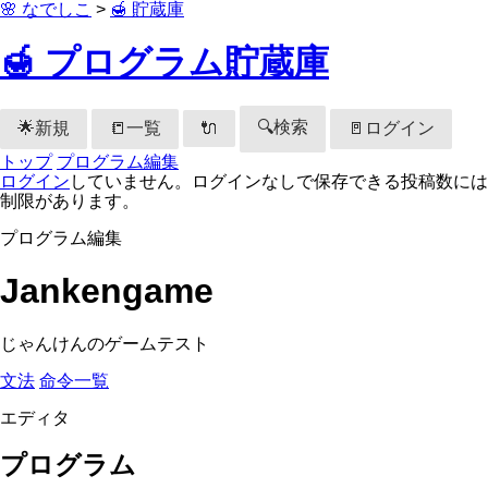
🌸 なでしこ
>
🍯 貯蔵庫
🍯 プログラム貯蔵庫
🔍検索
🌟新規
📒一覧
🚪ログイン
🔌
トップ
プログラム編集
ログイン
していません。ログインなしで保存できる投稿数には
制限があります。
プログラム編集
Jankengame
じゃんけんのゲームテスト
文法
命令一覧
エディタ
プログラム