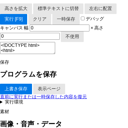
高さを拡大
標準テキストに切替
左右に配置
デバッグ
実行
[F9]
クリア
一時保存
キャンバス
幅
×
高さ
不使用
保存
プログラムを保存
上書き保存
表示ページ
直前に実行または一時保存した内容を復元
実行環境
素材
画像・音声・データ