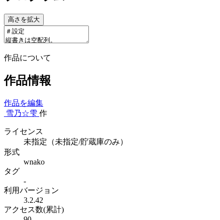
高さを拡大
作品について
作品情報
作品を編集
雪乃☆雫
作
ライセンス
未指定（未指定/貯蔵庫のみ）
形式
wnako
タグ
-
利用バージョン
3.2.42
アクセス数(累計)
90