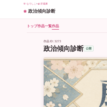
🌸 なでしこ
>
🍯 貯蔵庫
政治傾向診断
トップ
作品一覧
作品
作品 ID: 3273
政治傾向診断
公開