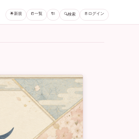
🌟新規
📒一覧
🔌
🚪ログイン
🔍検索