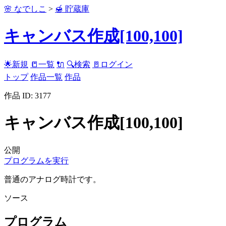
🌸 なでしこ
>
🍯 貯蔵庫
キャンバス作成[100,100]
🌟新規
📒一覧
🔌
🔍検索
🚪ログイン
トップ
作品一覧
作品
作品 ID: 3177
キャンバス作成[100,100]
公開
プログラムを実行
普通のアナログ時計です。
ソース
プログラム