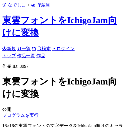
🌸 なでしこ
>
🍯 貯蔵庫
東雲フォントをIchigoJam向
けに変換
🌟新規
📒一覧
🔌
🔍検索
🚪ログイン
トップ
作品一覧
作品
作品 ID: 3097
東雲フォントをIchigoJam向
けに変換
公開
プログラムを実行
16×16の東雲フォントの文字データをIchigoJam向けのキャラ